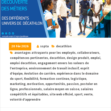
20 Fév 2026
sspta
decathlon
avantages attrayants pour les employés
,
collaborateurs
,
compétences pertinentes
,
decathlon
,
design produit
,
emploi
,
emploi decathlon
,
engagement envers les valeurs de
l'entreprise
,
environnement de travail inclusif
,
esprit
d'équipe
,
évolution de carrière
,
expérience dans le domaine
du sport
,
flexibilité
,
formation continue
,
logistique
,
marketing
,
motivation
,
opportunités
,
passion
,
postuler en
ligne
,
professionnels
,
salaire moyen en suisse
,
salaires
compétitifs et équitables
,
site web officiel
,
sport
,
vente
,
volonté d'apprendre