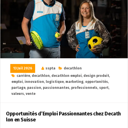
13 Juil 2026
sspta
decathlon
carrière
,
decathlon
,
decathlon emploi
,
design produit
,
emploi
,
innovation
,
logistique
,
marketing
,
opportunités
,
partage
,
passion
,
passionnantes
,
professionnels
,
sport
,
valeurs
,
vente
Opportunités d’Emploi Passionnantes chez Decath
lon en Suisse