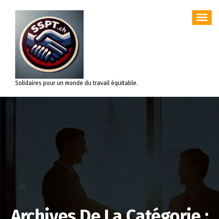
Aller
au
contenu
Solidaires pour un monde du travail équitable.
Archives De La Catégorie :