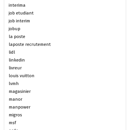
interima
job etudiant
job interim
jobup
la poste
laposte recrutement
lidl
linkedin
livreur
louis vuitton
lvmh
magasinier
manor
manpower
migros
msf