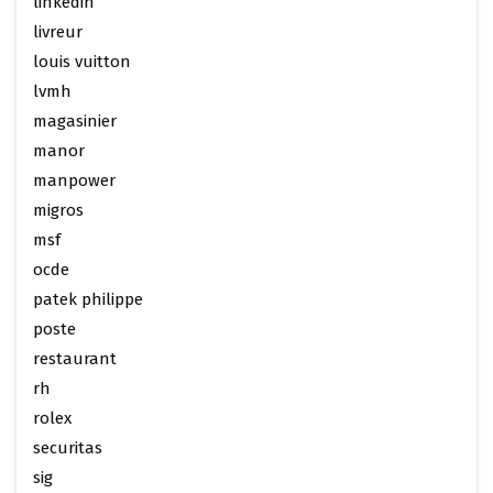
linkedin
livreur
louis vuitton
lvmh
magasinier
manor
manpower
migros
msf
ocde
patek philippe
poste
restaurant
rh
rolex
securitas
sig