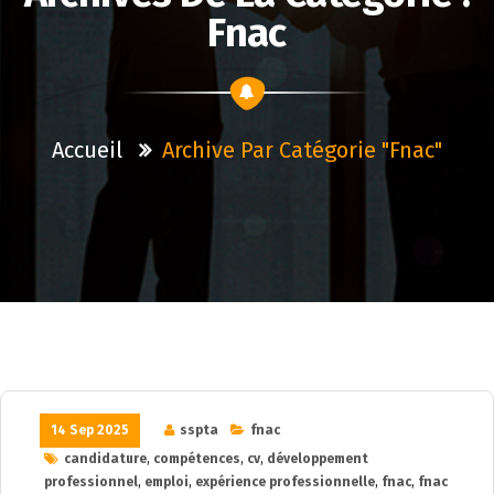
Fnac
Accueil
Archive Par Catégorie "fnac"
14 Sep 2025
sspta
fnac
candidature
,
compétences
,
cv
,
développement
professionnel
,
emploi
,
expérience professionnelle
,
fnac
,
fnac