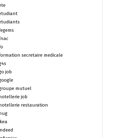
ete
etudiant
etudiants
fegems
fnac
fo
formation secretaire medicale
g4s
go job
google
groupe mutuel
hotellerie job
hotellerie restauration
hug
ikea
indeed