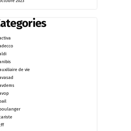
octobre 2023
ategories
activa
adecco
aldi
anibis
auxiliaire de vie
avasad
avdems
avop
bail
boulanger
cariste
cff