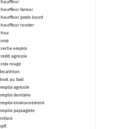
chauffeur
chauffeur livreur
chauffeur poids lourd
chauffeur routier
chuv
coop
creche emploi
credit agricole
croix rouge
decathlon
droit au bail
emploi agricole
emploi dentaire
emploi environnement
emploi paysagiste
enfant
epfl