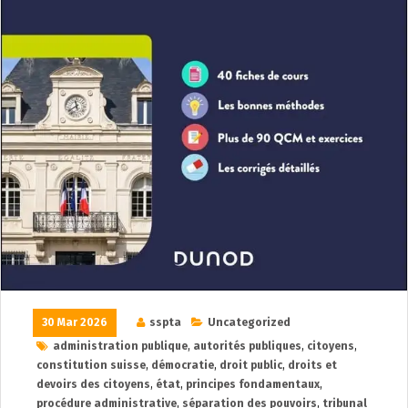
30 Mar 2026
sspta
Uncategorized
administration publique
,
autorités publiques
,
citoyens
,
constitution suisse
,
démocratie
,
droit public
,
droits et
devoirs des citoyens
,
état
,
principes fondamentaux
,
procédure administrative
,
séparation des pouvoirs
,
tribunal