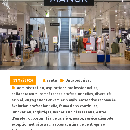
31 Mai 2026
sspta
Uncategorized
administration
,
aspirations professionnelles
,
collaborateurs
,
compétences professionnelles
,
diversité
,
emploi
,
engagement envers employés
,
entreprise renommée
,
évolution professionnelle
,
formations continues
,
innovation
,
logistique
,
manor emploi lausanne
,
offres
d'emploi
,
opportunités de carrière
,
poste
,
service clientèle
exceptionnel
,
site web
,
succès continu de l'entreprise
,