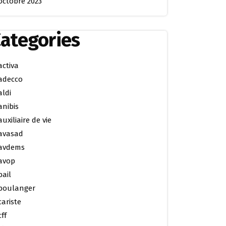
octobre 2023
ategories
activa
adecco
aldi
anibis
auxiliaire de vie
avasad
avdems
avop
bail
boulanger
cariste
cff