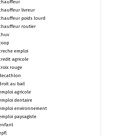
chauffeur
chauffeur livreur
chauffeur poids lourd
chauffeur routier
chuv
coop
creche emploi
credit agricole
croix rouge
decathlon
droit au bail
emploi agricole
emploi dentaire
emploi environnement
emploi paysagiste
enfant
epfl