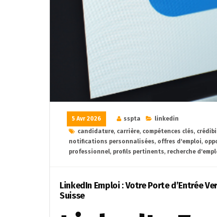
5 Avr 2026
sspta
linkedin
candidature
,
carrière
,
compétences clés
,
crédibi
notifications personnalisées
,
offres d'emploi
,
oppo
professionnel
,
profils pertinents
,
recherche d'empl
LinkedIn Emploi : Votre Porte d’Entrée V
Suisse