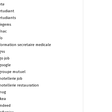
ete
etudiant
etudiants
fegems
fnac
fo
formation secretaire medicale
g4s
go job
google
groupe mutuel
hotellerie job
hotellerie restauration
hug
ikea
indeed