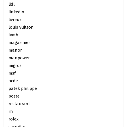
lidl
linkedin
livreur
louis vuitton
lvmh
magasinier
manor
manpower
migros
msf
ocde
patek philippe
poste
restaurant
rh
rolex
securitas