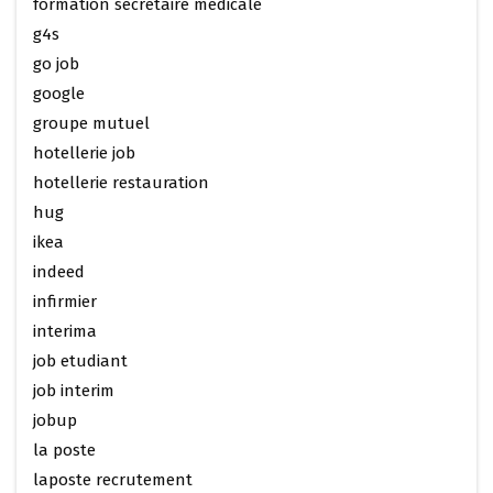
formation secretaire medicale
g4s
go job
google
groupe mutuel
hotellerie job
hotellerie restauration
hug
ikea
indeed
infirmier
interima
job etudiant
job interim
jobup
la poste
laposte recrutement