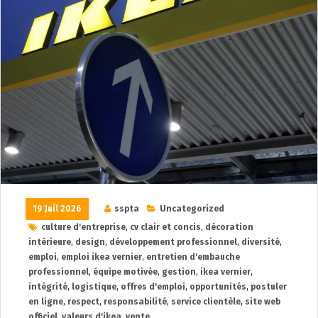
19 Juil 2026
sspta
Uncategorized
culture d'entreprise
,
cv clair et concis
,
décoration
intérieure
,
design
,
développement professionnel
,
diversité
,
emploi
,
emploi ikea vernier
,
entretien d'embauche
professionnel
,
équipe motivée
,
gestion
,
ikea vernier
,
intégrité
,
logistique
,
offres d'emploi
,
opportunités
,
postuler
en ligne
,
respect
,
responsabilité
,
service clientèle
,
site web
officiel
,
valeurs d'ikea
,
vente