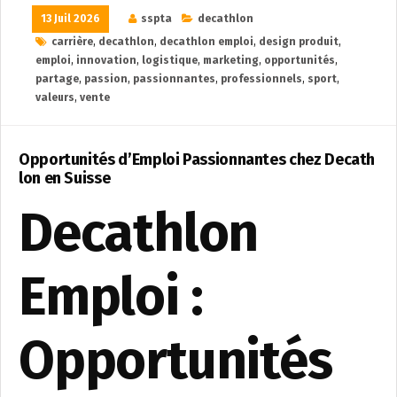
13 Juil 2026
sspta
decathlon
carrière
,
decathlon
,
decathlon emploi
,
design produit
,
emploi
,
innovation
,
logistique
,
marketing
,
opportunités
,
partage
,
passion
,
passionnantes
,
professionnels
,
sport
,
valeurs
,
vente
Opportunités d’Emploi Passionnantes chez Decath
lon en Suisse
Decathlon
Emploi :
Opportunités