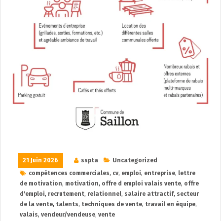
21 Juin 2026
sspta
Uncategorized
compétences commerciales
,
cv
,
emploi
,
entreprise
,
lettre
de motivation
,
motivation
,
offre d emploi valais vente
,
offre
d'emploi
,
recrutement
,
relationnel
,
salaire attractif
,
secteur
de la vente
,
talents
,
techniques de vente
,
travail en équipe
,
valais
,
vendeur/vendeuse
,
vente