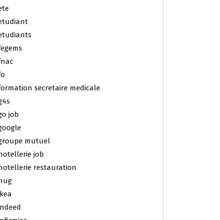
ete
etudiant
etudiants
fegems
fnac
fo
formation secretaire medicale
g4s
go job
google
groupe mutuel
hotellerie job
hotellerie restauration
hug
ikea
indeed