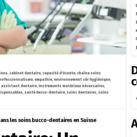
D
ions
,
cabinet dentaire
,
capacité d'écoute
,
chaîne soins
rofessionnalisme
,
empathie
,
environnement sûr hygiénique
,
 assistant dentaire
,
instruments matériaux nécessaires
,
dispensables
,
santé bucco-dentaire
,
soins dentaires
,
soins
A
 dans les soins bucco-dentaires en Suisse