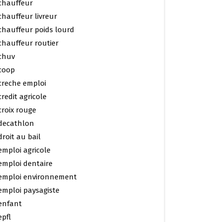
chauffeur
chauffeur livreur
chauffeur poids lourd
chauffeur routier
chuv
coop
creche emploi
credit agricole
croix rouge
decathlon
droit au bail
emploi agricole
emploi dentaire
emploi environnement
emploi paysagiste
enfant
epfl