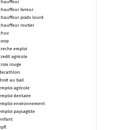
chauffeur
chauffeur livreur
chauffeur poids lourd
chauffeur routier
chuv
coop
creche emploi
credit agricole
croix rouge
decathlon
droit au bail
emploi agricole
emploi dentaire
emploi environnement
emploi paysagiste
enfant
epfl