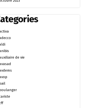
octobre 2023
ategories
activa
adecco
aldi
anibis
auxiliaire de vie
avasad
avdems
avop
bail
boulanger
cariste
cff