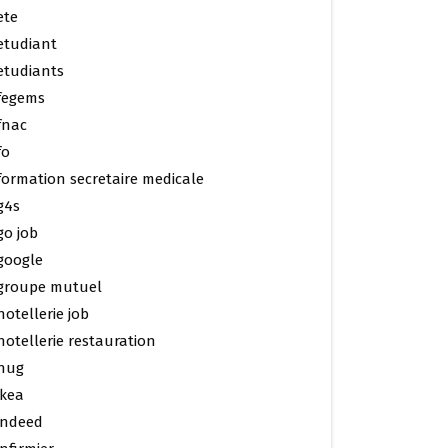
ete
etudiant
etudiants
fegems
fnac
fo
formation secretaire medicale
g4s
go job
google
groupe mutuel
hotellerie job
hotellerie restauration
hug
ikea
indeed