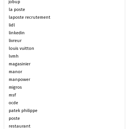
jobup
la poste
laposte recrutement
lidl
linkedin
livreur
louis vuitton
lvmh
magasinier
manor
manpower
migros
msf
ocde
patek philippe
poste
restaurant