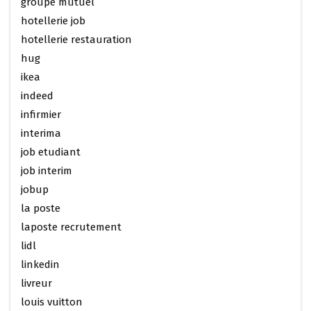
groupe mutuel
hotellerie job
hotellerie restauration
hug
ikea
indeed
infirmier
interima
job etudiant
job interim
jobup
la poste
laposte recrutement
lidl
linkedin
livreur
louis vuitton