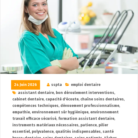
24 Juin 2026
sspta
emploi dentaire
assistant dentaire
,
bon déroulement interventions
,
cabinet dentaire
,
capacité d'écoute
,
chaîne soins dentaires
,
compétences techniques
,
dévouement professionnalisme
,
empathie
,
environnement sûr hygiénique
,
environnement
travail efficace sécurisé
,
formation assistant dentaire
,
instruments matériaux nécessaires
,
patience
,
pilier
essentiel
,
polyvalence
,
qualités indispensables
,
santé