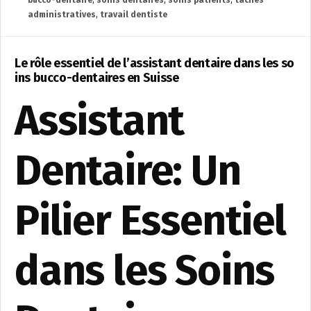
bucco-dentaire
,
soins dentaires
,
soins patients
,
tâches
administratives
,
travail dentiste
Le rôle essentiel de l’assistant dentaire dans les so
ins bucco-dentaires en Suisse
Assistant
Dentaire: Un
Pilier Essentiel
dans les Soins