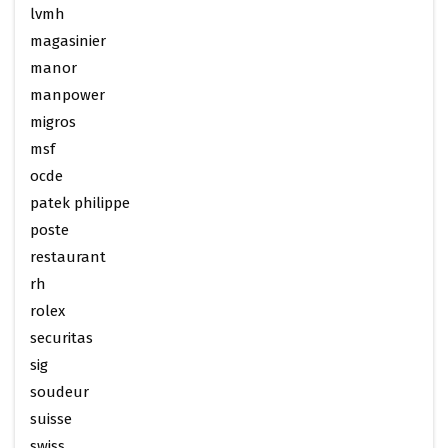
lvmh
magasinier
manor
manpower
migros
msf
ocde
patek philippe
poste
restaurant
rh
rolex
securitas
sig
soudeur
suisse
swiss