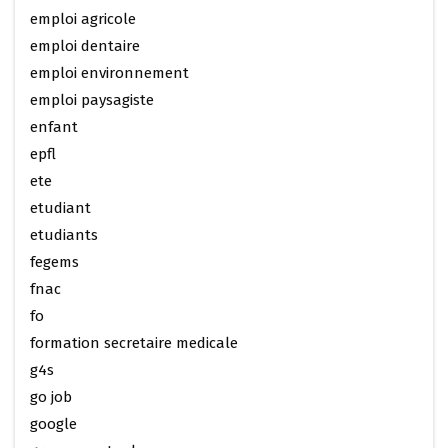
emploi agricole
emploi dentaire
emploi environnement
emploi paysagiste
enfant
epfl
ete
etudiant
etudiants
fegems
fnac
fo
formation secretaire medicale
g4s
go job
google