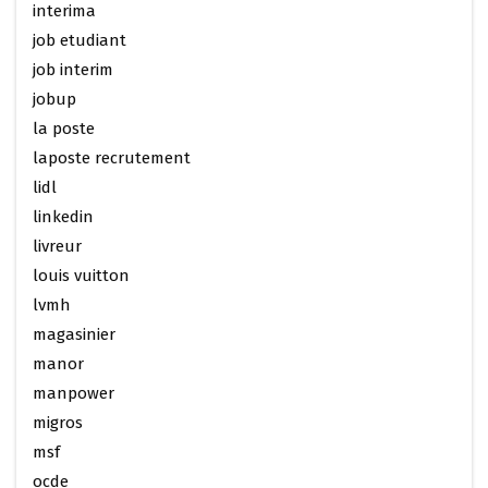
interima
job etudiant
job interim
jobup
la poste
laposte recrutement
lidl
linkedin
livreur
louis vuitton
lvmh
magasinier
manor
manpower
migros
msf
ocde