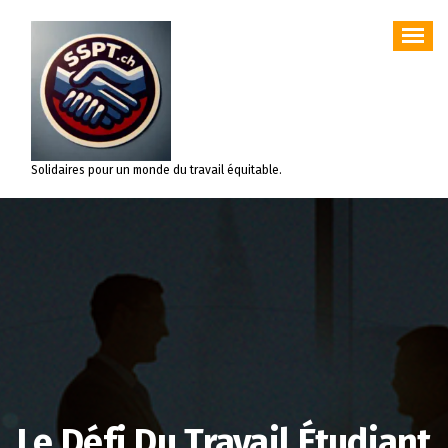
Aller
au
contenu
Solidaires pour un monde du travail équitable.
Le Défi Du Travail Étudiant