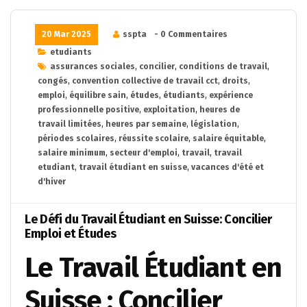
20 Mar 2025
sspta
- 0 Commentaires
etudiants
assurances sociales
,
concilier
,
conditions de travail
,
congés
,
convention collective de travail cct
,
droits
,
emploi
,
équilibre sain
,
études
,
étudiants
,
expérience
professionnelle positive
,
exploitation
,
heures de
travail limitées
,
heures par semaine
,
législation
,
périodes scolaires
,
réussite scolaire
,
salaire équitable
,
salaire minimum
,
secteur d'emploi
,
travail
,
travail
etudiant
,
travail étudiant en suisse
,
vacances d'été et
d'hiver
Le Défi du Travail Étudiant en Suisse: Concilier
Emploi et Études
Le Travail Étudiant en
Suisse : Concilier