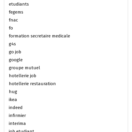
etudiants
fegems
fnac
fo
formation secretaire medicale
g4s
go job
google
groupe mutuel
hotellerie job
hotellerie restauration
hug
ikea
indeed
infirmier
interima
job etudiant