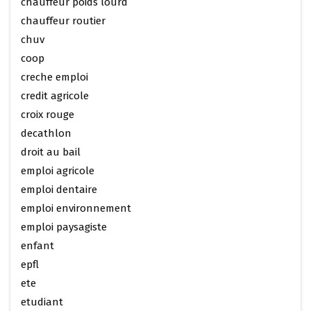
chauffeur poids lourd
chauffeur routier
chuv
coop
creche emploi
credit agricole
croix rouge
decathlon
droit au bail
emploi agricole
emploi dentaire
emploi environnement
emploi paysagiste
enfant
epfl
ete
etudiant