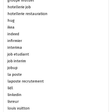
groupe mutuel
hotellerie job
hotellerie restauration
hug
ikea
indeed
infirmier
interima
job etudiant
job interim
jobup
la poste
laposte recrutement
lidl
linkedin
livreur
louis vuitton