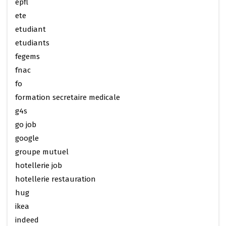
epfl
ete
etudiant
etudiants
fegems
fnac
fo
formation secretaire medicale
g4s
go job
google
groupe mutuel
hotellerie job
hotellerie restauration
hug
ikea
indeed