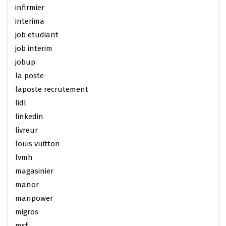
infirmier
interima
job etudiant
job interim
jobup
la poste
laposte recrutement
lidl
linkedin
livreur
louis vuitton
lvmh
magasinier
manor
manpower
migros
msf