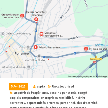
5 Avr 2025
sspta
Uncategorized
acquérir de l'expérience
,
besoins ponctuels
,
congé
,
emplois temporaires
,
entreprises
,
flexibilité
,
intérim
porrentruy
,
opportunités diverses
,
personnel
,
pics d'activité
,