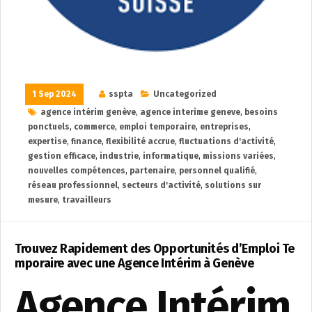
1 Sep 2024
sspta
Uncategorized
agence intérim genève
,
agence interime geneve
,
besoins
ponctuels
,
commerce
,
emploi temporaire
,
entreprises
,
expertise
,
finance
,
flexibilité accrue
,
fluctuations d'activité
,
gestion efficace
,
industrie
,
informatique
,
missions variées
,
nouvelles compétences
,
partenaire
,
personnel qualifié
,
réseau professionnel
,
secteurs d'activité
,
solutions sur
mesure
,
travailleurs
Trouvez Rapidement des Opportunités d’Emploi Te
mporaire avec une Agence Intérim à Genève
Agence Intérim