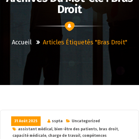
Droit
Accueil
Articles Étiquetés "bras Droit"
31 Août 2025
sspta
Uncategorized
assistant médical
,
bien-être des patients
,
bras droit
,
capacité médicale
,
charge de travail
,
compétences