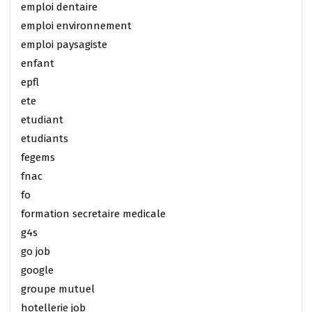
emploi dentaire
emploi environnement
emploi paysagiste
enfant
epfl
ete
etudiant
etudiants
fegems
fnac
fo
formation secretaire medicale
g4s
go job
google
groupe mutuel
hotellerie job