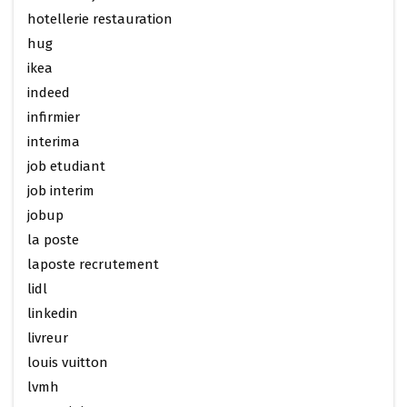
hotellerie restauration
hug
ikea
indeed
infirmier
interima
job etudiant
job interim
jobup
la poste
laposte recrutement
lidl
linkedin
livreur
louis vuitton
lvmh