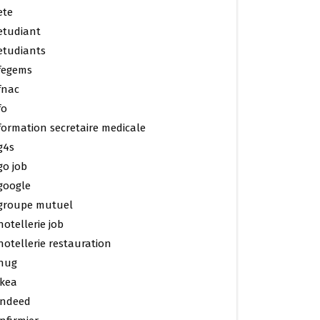
ete
etudiant
etudiants
fegems
fnac
fo
formation secretaire medicale
g4s
go job
google
groupe mutuel
hotellerie job
hotellerie restauration
hug
ikea
indeed