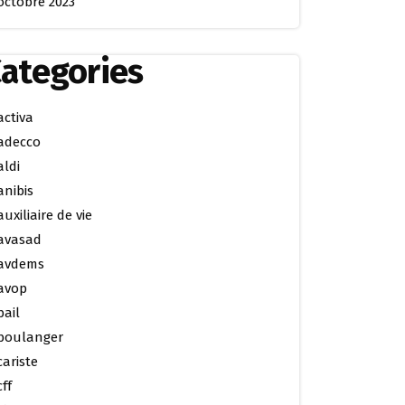
octobre 2023
ategories
activa
adecco
aldi
anibis
auxiliaire de vie
avasad
avdems
avop
bail
boulanger
cariste
cff