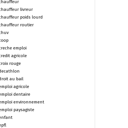
chauffeur
chauffeur livreur
chauffeur poids lourd
chauffeur routier
chuv
coop
creche emploi
credit agricole
croix rouge
decathlon
droit au bail
emploi agricole
emploi dentaire
emploi environnement
emploi paysagiste
enfant
epfl