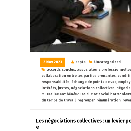
2 Nov 2023
sspta
Uncategorized
accords conclus
,
associations professionnelle
collaboration entre les parties prenantes
,
conditi
responsabilités
,
échange de points de vue
,
employ
intérêts
,
justes
,
négociations collectives
,
négocie
mutuellement bénéfiques climat social harmonieux
du temps de travail
,
regrouper
,
rémunération
,
reve
Les négociations collectives : un levier p
e