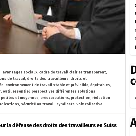
D
s
,
avantages sociaux
,
cadre de travail clair et transparent
,
ons de travail
,
droits des travailleurs
,
droits et
és
,
environnement de travail stable et prévisible
,
équitables
,
r
,
outil essentiel
,
perspectives différentes solutions
 petites et moyennes
,
préoccupations
,
protection
,
réduction
ndications
,
sécurité au travail
,
syndicats
,
voix collective
A
our la défense des droits des travailleurs en Suiss