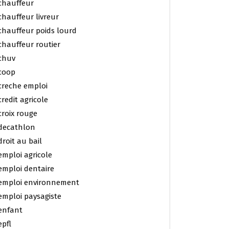
chauffeur
chauffeur livreur
chauffeur poids lourd
chauffeur routier
chuv
coop
creche emploi
credit agricole
croix rouge
decathlon
droit au bail
emploi agricole
emploi dentaire
emploi environnement
emploi paysagiste
enfant
epfl