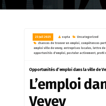
23 Juil 2025
sspta
Uncategorized
chances de trouver un emploi
,
compétences per
emploi ville de vevey
,
entreprises locales
,
lettre d
opportunités d'emploi
,
postuler activement
,
profil
Opportunités d’emploi dans la ville de V
L’emploi dan
Vevey