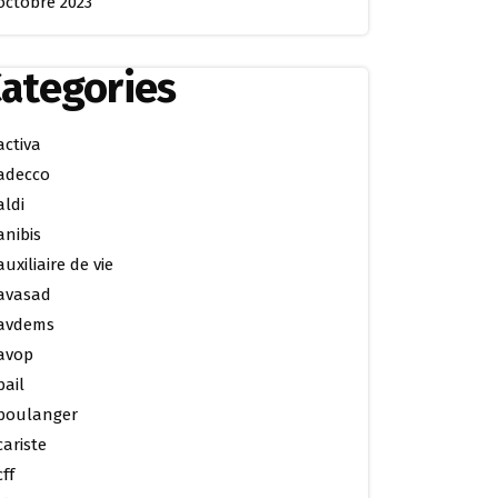
octobre 2023
ategories
activa
adecco
aldi
anibis
auxiliaire de vie
avasad
avdems
avop
bail
boulanger
cariste
cff