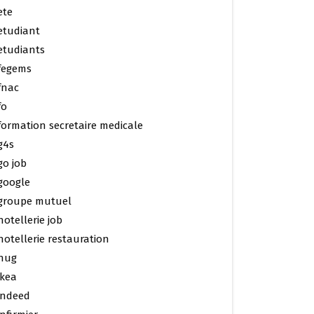
ete
etudiant
etudiants
fegems
fnac
fo
formation secretaire medicale
g4s
go job
google
groupe mutuel
hotellerie job
hotellerie restauration
hug
ikea
indeed