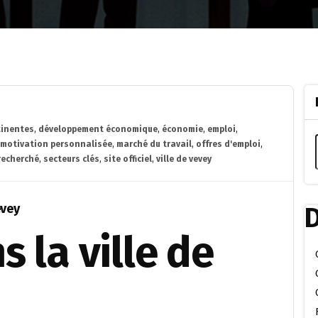
tinentes
,
développement économique
,
économie
,
emploi
,
e motivation personnalisée
,
marché du travail
,
offres d'emploi
,
 recherché
,
secteurs clés
,
site officiel
,
ville de vevey
evey
D
s la ville de