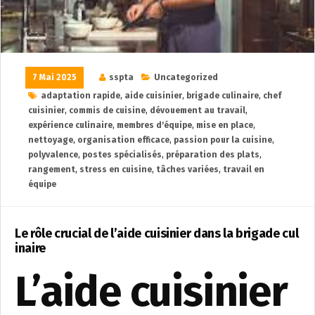
7 Mai 2025
sspta
Uncategorized
adaptation rapide
,
aide cuisinier
,
brigade culinaire
,
chef
cuisinier
,
commis de cuisine
,
dévouement au travail
,
expérience culinaire
,
membres d'équipe
,
mise en place
,
nettoyage
,
organisation efficace
,
passion pour la cuisine
,
polyvalence
,
postes spécialisés
,
préparation des plats
,
rangement
,
stress en cuisine
,
tâches variées
,
travail en
équipe
Le rôle crucial de l’aide cuisinier dans la brigade cul
inaire
L’aide cuisinier