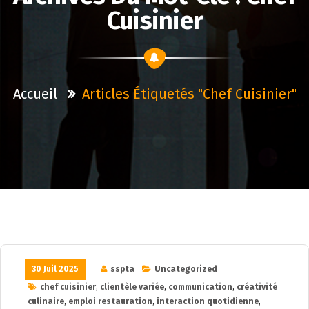
Cuisinier
Accueil
Articles Étiquetés "chef Cuisinier"
30 Juil 2025
sspta
Uncategorized
chef cuisinier
,
clientèle variée
,
communication
,
créativité
culinaire
,
emploi restauration
,
interaction quotidienne
,