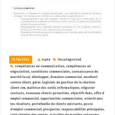
16 Fév 2024
sspta
Uncategorized
compétences en communication
,
compétences en
négociation
,
conditions commerciales
,
connaissance du
marché local
,
développer
,
domaine commercial
,
excellent
service client
,
gérer
,
logiciels de gestion de la relation
client crm
,
maîtrise des outils informatiques
,
négocier
contrats
,
nouveaux clients potentiels
,
objectifs fixés
,
offre d
emploi commercial
,
opportunités commerciales
,
orienté vers
les résultats
,
portefeuille de clients existants
,
poste
d'emploi commercial
,
prospecter
,
responsabilités principales
,
suivi régulier des ventes
,
travailler de manière autonome