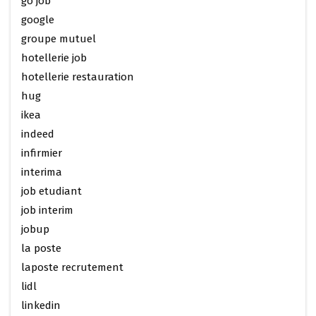
go job
google
groupe mutuel
hotellerie job
hotellerie restauration
hug
ikea
indeed
infirmier
interima
job etudiant
job interim
jobup
la poste
laposte recrutement
lidl
linkedin