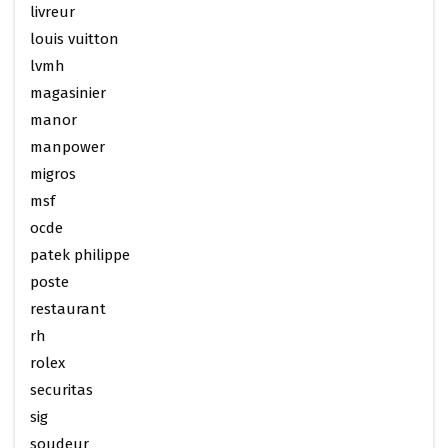
livreur
louis vuitton
lvmh
magasinier
manor
manpower
migros
msf
ocde
patek philippe
poste
restaurant
rh
rolex
securitas
sig
soudeur