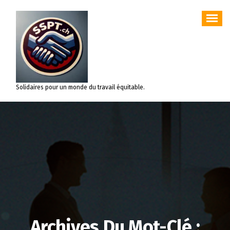
Aller
au
contenu
Solidaires pour un monde du travail équitable.
Archives Du Mot-Clé :