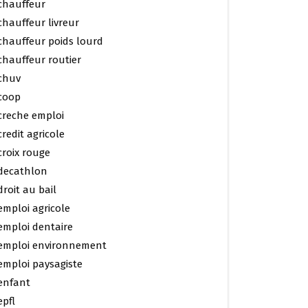
chauffeur
chauffeur livreur
chauffeur poids lourd
chauffeur routier
chuv
coop
creche emploi
credit agricole
croix rouge
decathlon
droit au bail
emploi agricole
emploi dentaire
emploi environnement
emploi paysagiste
enfant
epfl