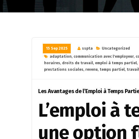
15 Sep 2025
sspta
Uncategorized
adaptation
,
communication avec l'employeur
,
c
horaires
,
droits du travail
,
emploi à temps partiel
,
prestations sociales
,
revenu
,
temps partiel
,
travai
Les Avantages de l’Emploi à Temps Partiel
L’emploi à t
une option f