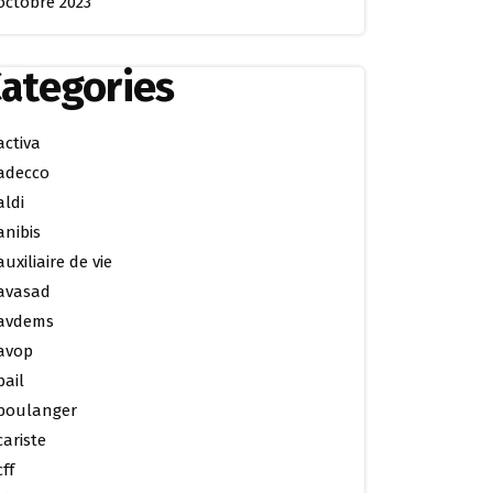
octobre 2023
ategories
activa
adecco
aldi
anibis
auxiliaire de vie
avasad
avdems
avop
bail
boulanger
cariste
cff