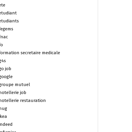
ete
etudiant
etudiants
fegems
fnac
fo
formation secretaire medicale
g4s
go job
google
groupe mutuel
hotellerie job
hotellerie restauration
hug
ikea
indeed