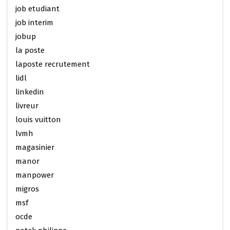
job etudiant
job interim
jobup
la poste
laposte recrutement
lidl
linkedin
livreur
louis vuitton
lvmh
magasinier
manor
manpower
migros
msf
ocde