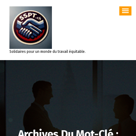
Aller
au
contenu
Solidaires pour un monde du travail équitable.
Archives Du Mot-Clé :