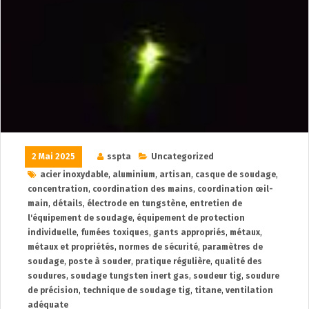
2 Mai 2025
sspta
Uncategorized
acier inoxydable
,
aluminium
,
artisan
,
casque de soudage
,
concentration
,
coordination des mains
,
coordination œil-
main
,
détails
,
électrode en tungstène
,
entretien de
l'équipement de soudage
,
équipement de protection
individuelle
,
fumées toxiques
,
gants appropriés
,
métaux
,
métaux et propriétés
,
normes de sécurité
,
paramètres de
soudage
,
poste à souder
,
pratique régulière
,
qualité des
soudures
,
soudage tungsten inert gas
,
soudeur tig
,
soudure
de précision
,
technique de soudage tig
,
titane
,
ventilation
adéquate