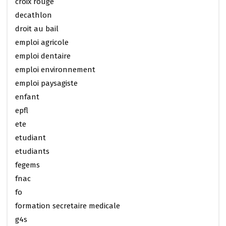
croix rouge
decathlon
droit au bail
emploi agricole
emploi dentaire
emploi environnement
emploi paysagiste
enfant
epfl
ete
etudiant
etudiants
fegems
fnac
fo
formation secretaire medicale
g4s