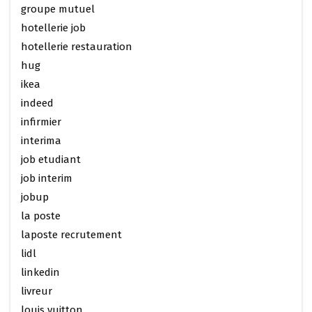
groupe mutuel
hotellerie job
hotellerie restauration
hug
ikea
indeed
infirmier
interima
job etudiant
job interim
jobup
la poste
laposte recrutement
lidl
linkedin
livreur
louis vuitton