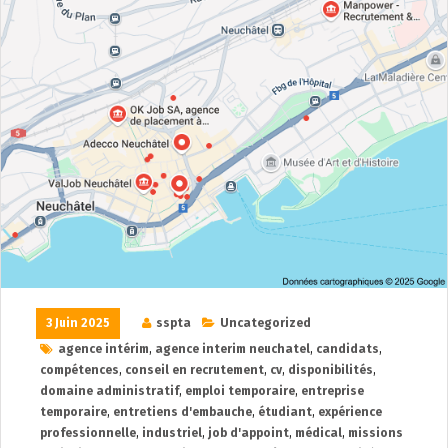
3 Juin 2025
sspta
Uncategorized
agence intérim
,
agence interim neuchatel
,
candidats
,
compétences
,
conseil en recrutement
,
cv
,
disponibilités
,
domaine administratif
,
emploi temporaire
,
entreprise
temporaire
,
entretiens d'embauche
,
étudiant
,
expérience
professionnelle
,
industriel
,
job d'appoint
,
médical
,
missions