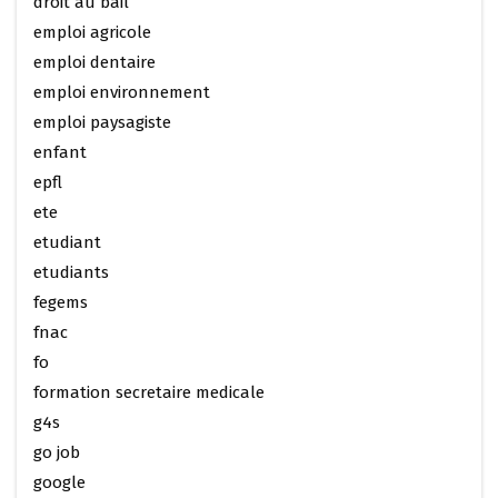
droit au bail
emploi agricole
emploi dentaire
emploi environnement
emploi paysagiste
enfant
epfl
ete
etudiant
etudiants
fegems
fnac
fo
formation secretaire medicale
g4s
go job
google