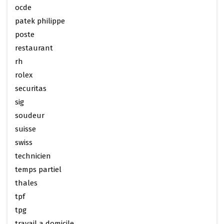
ocde
patek philippe
poste
restaurant
rh
rolex
securitas
sig
soudeur
suisse
swiss
technicien
temps partiel
thales
tpf
tpg
travail a domicile