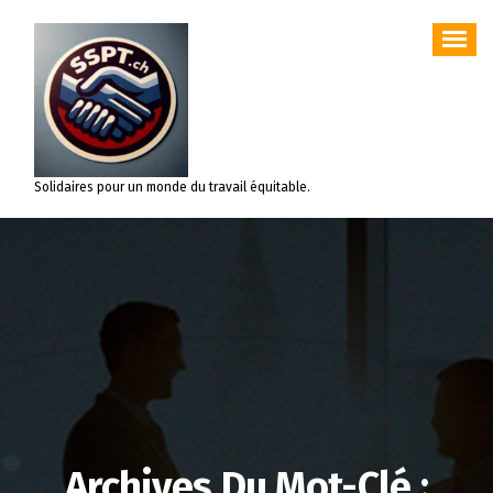
Aller
au
contenu
Solidaires pour un monde du travail équitable.
Archives Du Mot-Clé :