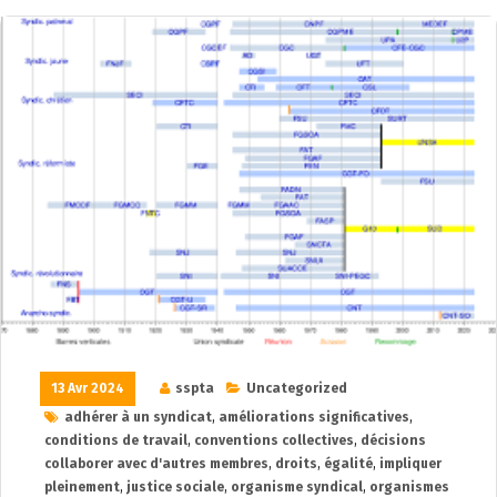
13 Avr 2024
sspta
Uncategorized
adhérer à un syndicat
,
améliorations significatives
,
conditions de travail
,
conventions collectives
,
décisions
collaborer avec d'autres membres
,
droits
,
égalité
,
impliquer
pleinement
,
justice sociale
,
organisme syndical
,
organismes