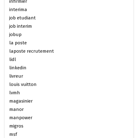
infirmier
interima
job etudiant
job interim
jobup
la poste
laposte recrutement
lidl
linkedin
livreur
louis vuitton
lvmh
magasinier
manor
manpower
migros
msf