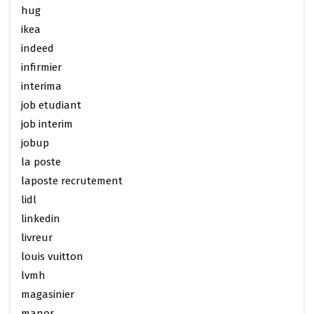
hug
ikea
indeed
infirmier
interima
job etudiant
job interim
jobup
la poste
laposte recrutement
lidl
linkedin
livreur
louis vuitton
lvmh
magasinier
manor