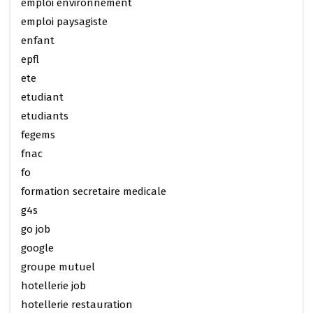
emploi environnement
emploi paysagiste
enfant
epfl
ete
etudiant
etudiants
fegems
fnac
fo
formation secretaire medicale
g4s
go job
google
groupe mutuel
hotellerie job
hotellerie restauration