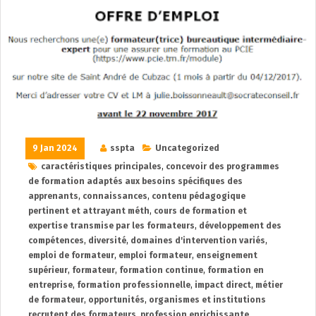
9 Jan 2024
sspta
Uncategorized
caractéristiques principales
,
concevoir des programmes
de formation adaptés aux besoins spécifiques des
apprenants
,
connaissances
,
contenu pédagogique
pertinent et attrayant méth
,
cours de formation et
expertise transmise par les formateurs
,
développement des
compétences
,
diversité
,
domaines d'intervention variés
,
emploi de formateur
,
emploi formateur
,
enseignement
supérieur
,
formateur
,
formation continue
,
formation en
entreprise
,
formation professionnelle
,
impact direct
,
métier
de formateur
,
opportunités
,
organismes et institutions
recrutent des formateurs
,
profession enrichissante
,