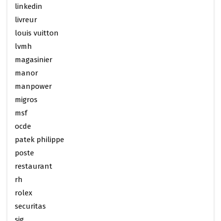
linkedin
livreur
louis vuitton
lvmh
magasinier
manor
manpower
migros
msf
ocde
patek philippe
poste
restaurant
rh
rolex
securitas
sig