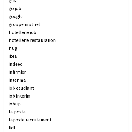
g4s
go job
google
groupe mutuel
hotellerie job
hotellerie restauration
hug
ikea
indeed
infirmier
interima
job etudiant
job interim
jobup
la poste
laposte recrutement
lidl