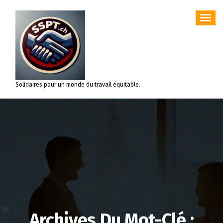
Aller
au
contenu
Solidaires pour un monde du travail équitable.
Archives Du Mot-Clé :