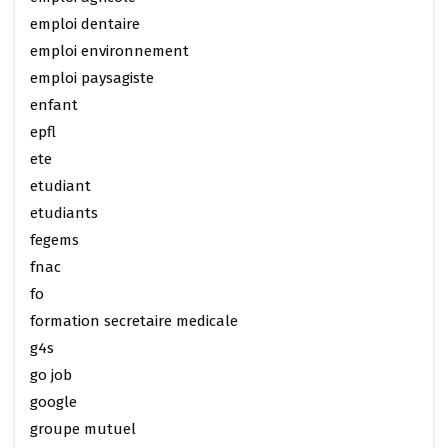
emploi dentaire
emploi environnement
emploi paysagiste
enfant
epfl
ete
etudiant
etudiants
fegems
fnac
fo
formation secretaire medicale
g4s
go job
google
groupe mutuel