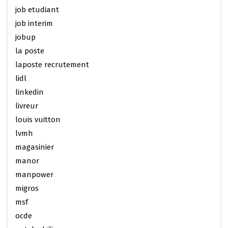
job etudiant
job interim
jobup
la poste
laposte recrutement
lidl
linkedin
livreur
louis vuitton
lvmh
magasinier
manor
manpower
migros
msf
ocde