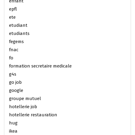
enfant
epfl
ete
etudiant
etudiants
fegems
fnac
fo
formation secretaire medicale
g4s
go job
google
groupe mutuel
hotellerie job
hotellerie restauration
hug
ikea