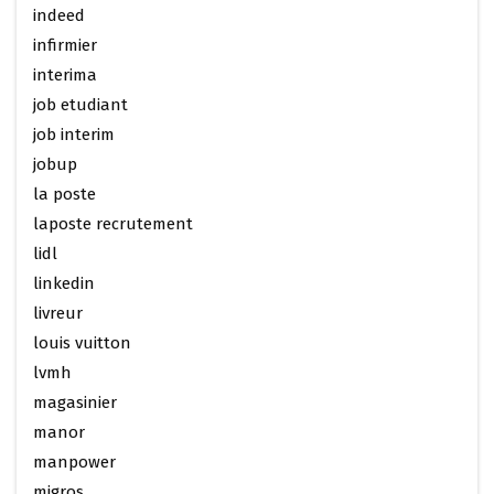
indeed
infirmier
interima
job etudiant
job interim
jobup
la poste
laposte recrutement
lidl
linkedin
livreur
louis vuitton
lvmh
magasinier
manor
manpower
migros