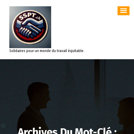
Aller
au
contenu
Solidaires pour un monde du travail équitable.
Archives Du Mot-Clé :