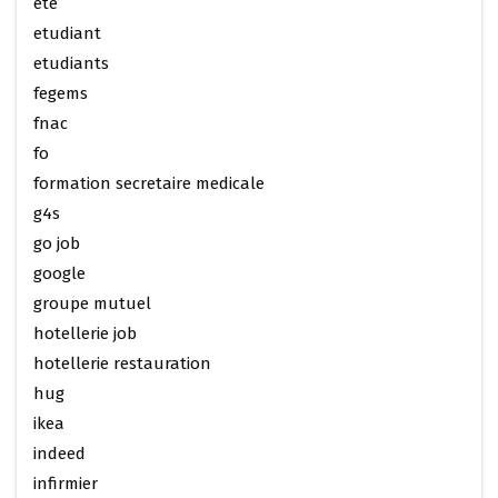
ete
etudiant
etudiants
fegems
fnac
fo
formation secretaire medicale
g4s
go job
google
groupe mutuel
hotellerie job
hotellerie restauration
hug
ikea
indeed
infirmier