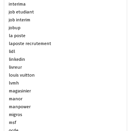
interima
job etudiant
job interim
jobup
la poste
laposte recrutement
lidl
linkedin
livreur
louis vuitton
lvmh
magasinier
manor
manpower
migros
msf
ocde