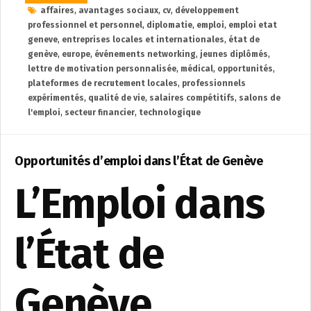
affaires
,
avantages sociaux
,
cv
,
développement
professionnel et personnel
,
diplomatie
,
emploi
,
emploi etat
geneve
,
entreprises locales et internationales
,
état de
genève
,
europe
,
événements networking
,
jeunes diplômés
,
lettre de motivation personnalisée
,
médical
,
opportunités
,
plateformes de recrutement locales
,
professionnels
expérimentés
,
qualité de vie
,
salaires compétitifs
,
salons de
l'emploi
,
secteur financier
,
technologique
Opportunités d’emploi dans l’État de Genève
L’Emploi dans
l’État de
Genève