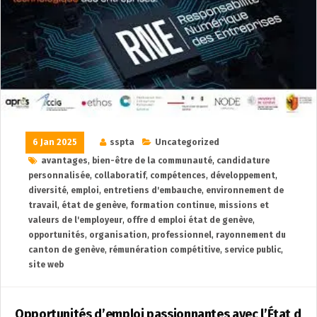
6 Jan 2025
sspta
Uncategorized
avantages
,
bien-être de la communauté
,
candidature
personnalisée
,
collaboratif
,
compétences
,
développement
,
diversité
,
emploi
,
entretiens d'embauche
,
environnement de
travail
,
état de genève
,
formation continue
,
missions et
valeurs de l'employeur
,
offre d emploi état de genève
,
opportunités
,
organisation
,
professionnel
,
rayonnement du
canton de genève
,
rémunération compétitive
,
service public
,
site web
Opportunités d’emploi passionnantes avec l’État d