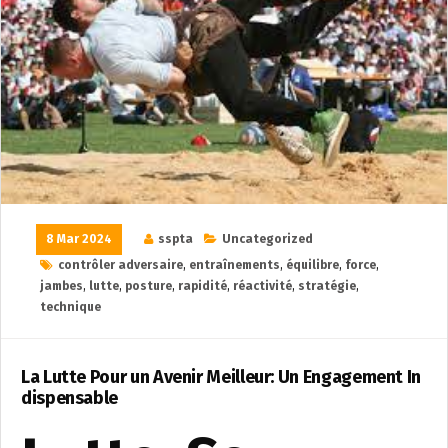
8 Mar 2024
sspta
Uncategorized
contrôler adversaire
,
entraînements
,
équilibre
,
force
,
jambes
,
lutte
,
posture
,
rapidité
,
réactivité
,
stratégie
,
technique
La Lutte Pour un Avenir Meilleur: Un Engagement In
dispensable