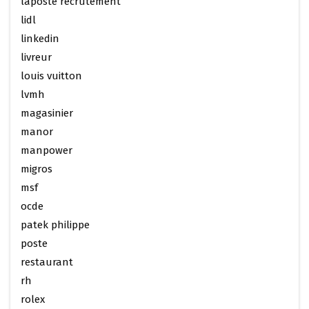
laposte recrutement
lidl
linkedin
livreur
louis vuitton
lvmh
magasinier
manor
manpower
migros
msf
ocde
patek philippe
poste
restaurant
rh
rolex