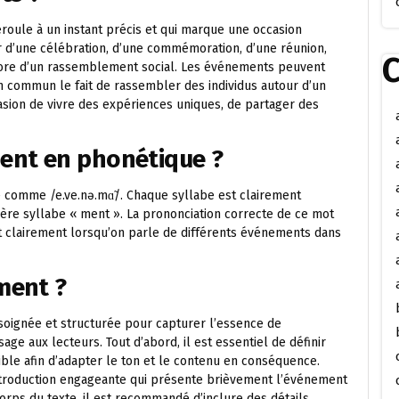
roule à un instant précis et qui marque une occasion
agir d’une célébration, d’une commémoration, d’une réunion,
C
ncore d’un rassemblement social. Les événements peuvent
 en commun le fait de rassembler des individus autour d’un
sion de vivre des expériences uniques, de partager des
ent en phonétique ?
comme /e.ve.nə.mɑ̃/. Chaque syllabe est clairement
nière syllabe « ment ». La prononciation correcte de ce mot
 clairement lorsqu’on parle de différents événements dans
ment ?
oignée et structurée pour capturer l’essence de
e aux lecteurs. Tout d’abord, il est essentiel de définir
cible afin d’adapter le ton et le contenu en conséquence.
ntroduction engageante qui présente brièvement l’événement
corps du texte, il est recommandé d’inclure des détails