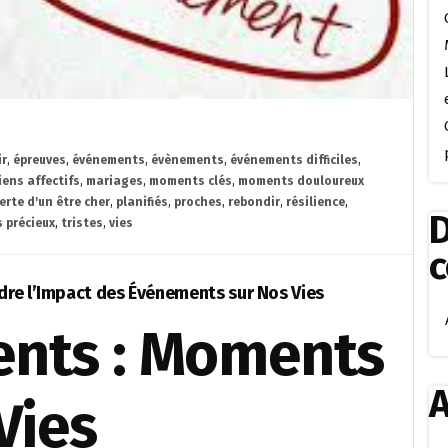
ir
,
épreuves
,
événements
,
évènements
,
événements difficiles
,
iens affectifs
,
mariages
,
moments clés
,
moments douloureux
erte d'un être cher
,
planifiés
,
proches
,
rebondir
,
résilience
,
D
 précieux
,
tristes
,
vies
re l’Impact des Événements sur Nos Vies
ents : Moments
A
Vies