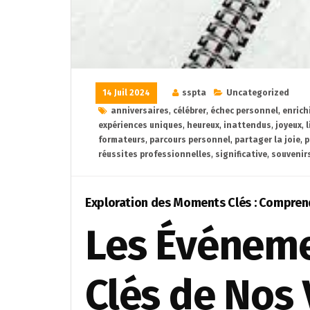
14 Juil 2024
sspta
Uncategorized
anniversaires
,
célébrer
,
échec personnel
,
enrich
expériences uniques
,
heureux
,
inattendus
,
joyeux
,
l
formateurs
,
parcours personnel
,
partager la joie
,
p
réussites professionnelles
,
significative
,
souvenirs
Exploration des Moments Clés : Comprend
Les Événem
Clés de Nos 