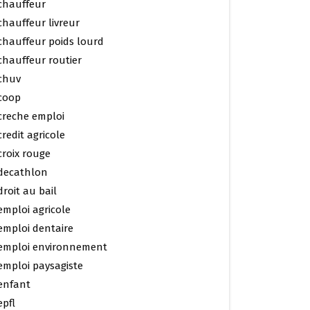
chauffeur
chauffeur livreur
chauffeur poids lourd
chauffeur routier
chuv
coop
creche emploi
credit agricole
croix rouge
decathlon
droit au bail
emploi agricole
emploi dentaire
emploi environnement
emploi paysagiste
enfant
epfl