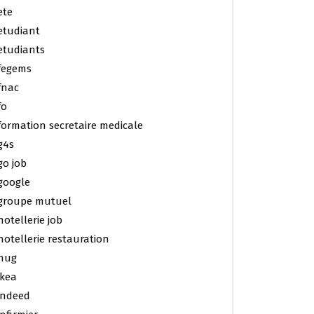
ete
etudiant
etudiants
fegems
fnac
fo
formation secretaire medicale
g4s
go job
google
groupe mutuel
hotellerie job
hotellerie restauration
hug
ikea
indeed