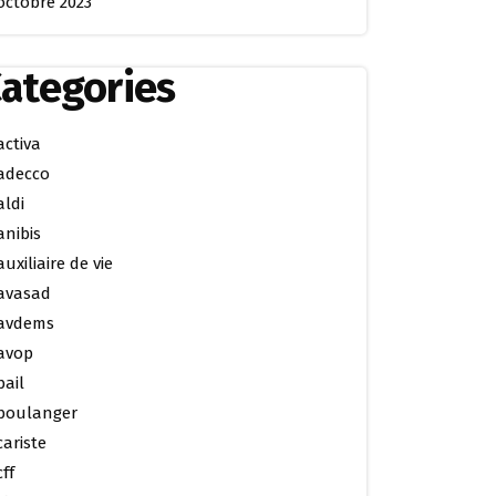
octobre 2023
ategories
activa
adecco
aldi
anibis
auxiliaire de vie
avasad
avdems
avop
bail
boulanger
cariste
cff