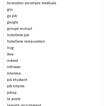
formation secretaire medicale
g4s
go job
google
groupe mutuel
hotellerie job
hotellerie restauration
hug
ikea
indeed
infirmier
interima
job etudiant
job interim
jobup
la poste
laposte recrutement