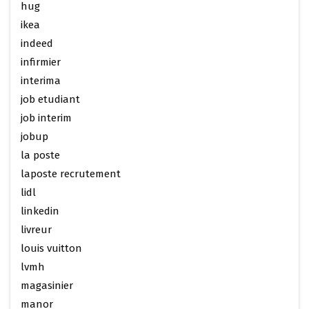
hug
ikea
indeed
infirmier
interima
job etudiant
job interim
jobup
la poste
laposte recrutement
lidl
linkedin
livreur
louis vuitton
lvmh
magasinier
manor