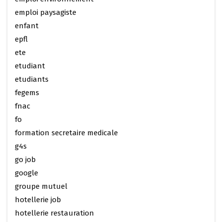
emploi paysagiste
enfant
epfl
ete
etudiant
etudiants
fegems
fnac
fo
formation secretaire medicale
g4s
go job
google
groupe mutuel
hotellerie job
hotellerie restauration