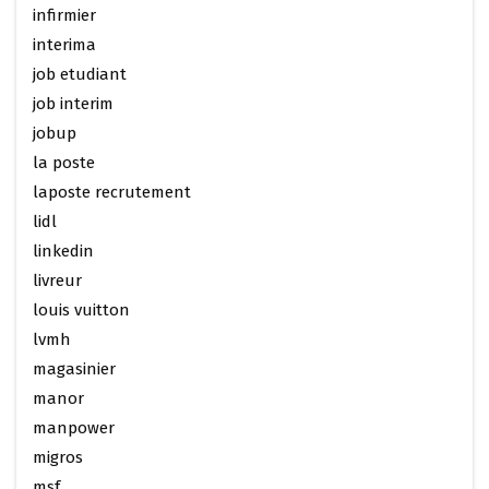
infirmier
interima
job etudiant
job interim
jobup
la poste
laposte recrutement
lidl
linkedin
livreur
louis vuitton
lvmh
magasinier
manor
manpower
migros
msf