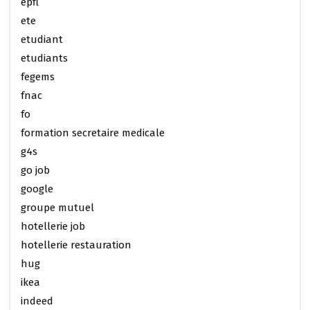
epfl
ete
etudiant
etudiants
fegems
fnac
fo
formation secretaire medicale
g4s
go job
google
groupe mutuel
hotellerie job
hotellerie restauration
hug
ikea
indeed