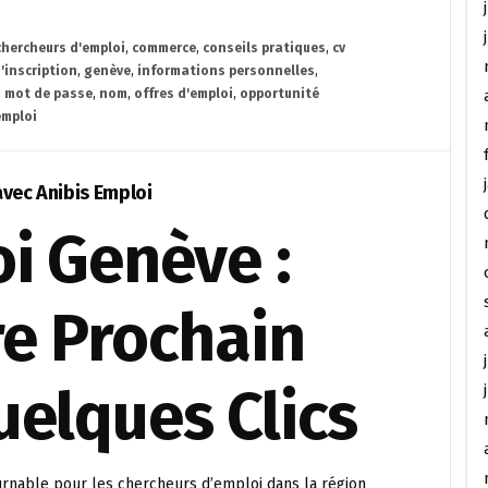
chercheurs d'emploi
,
commerce
,
conseils pratiques
,
cv
'inscription
,
genève
,
informations personnelles
,
,
mot de passe
,
nom
,
offres d'emploi
,
opportunité
emploi
avec Anibis Emploi
i Genève :
re Prochain
uelques Clics
rnable pour les chercheurs d’emploi dans la région