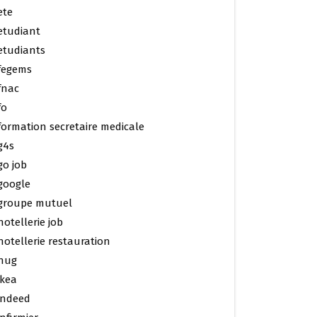
ete
etudiant
etudiants
fegems
fnac
fo
formation secretaire medicale
g4s
go job
google
groupe mutuel
hotellerie job
hotellerie restauration
hug
ikea
indeed