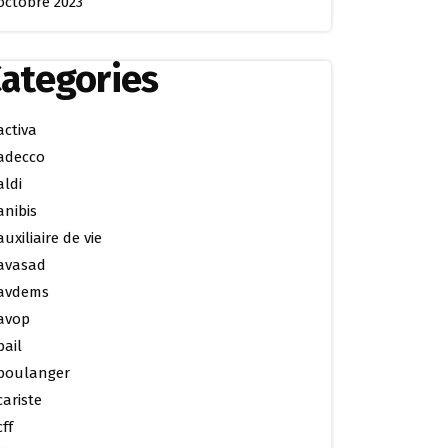
octobre 2023
ategories
activa
adecco
aldi
anibis
auxiliaire de vie
avasad
avdems
avop
bail
boulanger
cariste
cff