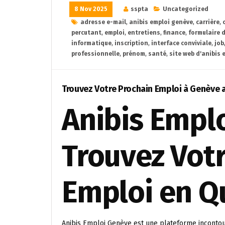
8 Nov 2025
sspta
Uncategorized
adresse e-mail
,
anibis emploi genève
,
carrière
,
percutant
,
emploi
,
entretiens
,
finance
,
formulaire d
informatique
,
inscription
,
interface conviviale
,
job
professionnelle
,
prénom
,
santé
,
site web d'anibis 
Trouvez Votre Prochain Emploi à Genève 
Anibis Emplo
Trouvez Vot
Emploi en Q
Anibis Emploi Genève est une plateforme incontou