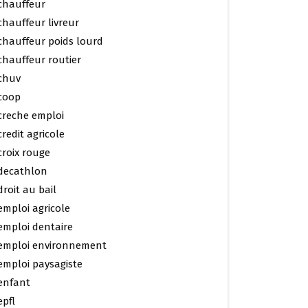
chauffeur
chauffeur livreur
chauffeur poids lourd
chauffeur routier
chuv
coop
creche emploi
credit agricole
croix rouge
decathlon
droit au bail
emploi agricole
emploi dentaire
emploi environnement
emploi paysagiste
enfant
epfl