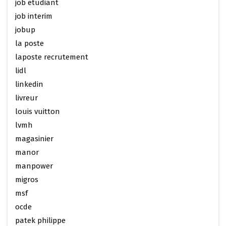
job etudiant
job interim
jobup
la poste
laposte recrutement
lidl
linkedin
livreur
louis vuitton
lvmh
magasinier
manor
manpower
migros
msf
ocde
patek philippe