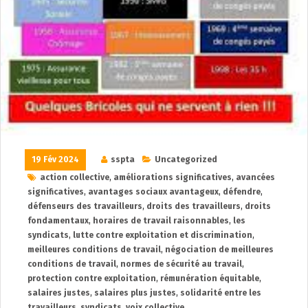
19 Fév 2024
sspta
Uncategorized
action collective
,
améliorations significatives
,
avancées
significatives
,
avantages sociaux avantageux
,
défendre
,
défenseurs des travailleurs
,
droits des travailleurs
,
droits
fondamentaux
,
horaires de travail raisonnables
,
les
syndicats
,
lutte contre exploitation et discrimination
,
meilleures conditions de travail
,
négociation de meilleures
conditions de travail
,
normes de sécurité au travail
,
protection contre exploitation
,
rémunération équitable
,
salaires justes
,
salaires plus justes
,
solidarité entre les
travailleurs
,
syndicats
,
voix collective