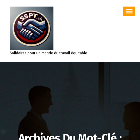
Aller
au
contenu
Solidaires pour un monde du travail équitable.
Archives Du Mot-Clé :