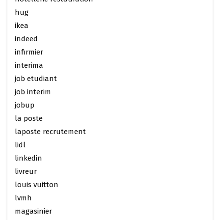
hug
ikea
indeed
infirmier
interima
job etudiant
job interim
jobup
la poste
laposte recrutement
lidl
linkedin
livreur
louis vuitton
lvmh
magasinier