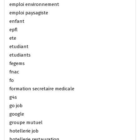
emploi environnement
emploi paysagiste
enfant
epfl
ete
etudiant
etudiants
fegems
fnac
fo
formation secretaire medicale
g4s
go job
google
groupe mutuel
hotellerie job
hotellerie restauration