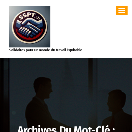
Aller
au
contenu
Solidaires pour un monde du travail équitable.
Archives Du Mot-Clé :