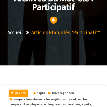
Participatif
Accueil
Articles Étiquetés "participatif"
9 Juil 2025
sspta
Uncategorized
coopération
,
démocratie
,
emploi coop vaud
,
emploi
coopératif
,
employeurs
,
entreprises coopératives
,
équité
,