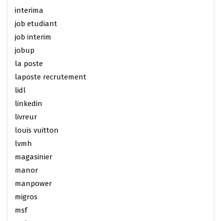
interima
job etudiant
job interim
jobup
la poste
laposte recrutement
lidl
linkedin
livreur
louis vuitton
lvmh
magasinier
manor
manpower
migros
msf