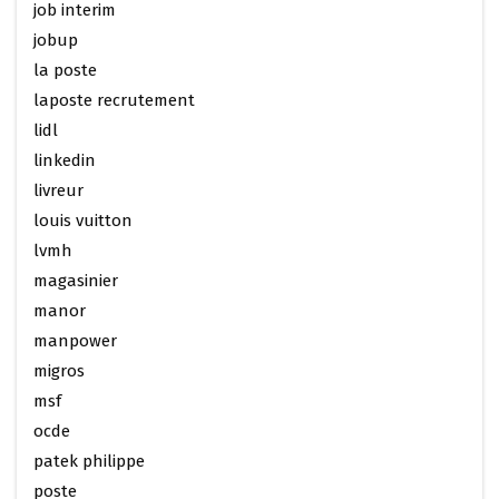
job interim
jobup
la poste
laposte recrutement
lidl
linkedin
livreur
louis vuitton
lvmh
magasinier
manor
manpower
migros
msf
ocde
patek philippe
poste