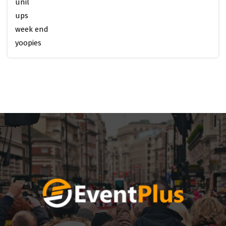
unil
ups
week end
yoopies