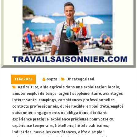
3 Fév 2024
sspta
Uncategorized
agriculture
,
aide agricole dans une exploitation locale
,
ajuster emploi du temps
,
argent supplémentaire
,
avantages
intéressants
,
campings
,
compétences professionnelles
,
contacts professionnels
,
durée flexible
,
emploi d'été
,
emploi
saisonnier
,
engagements ou obligations
,
étudiant
,
expérience pratique
,
expérience précieuse pour votre cv
,
expérience temporaire
,
hôtellerie
,
hôtels balnéaires
,
industries
,
nouvelles compétences
,
offre d emploi