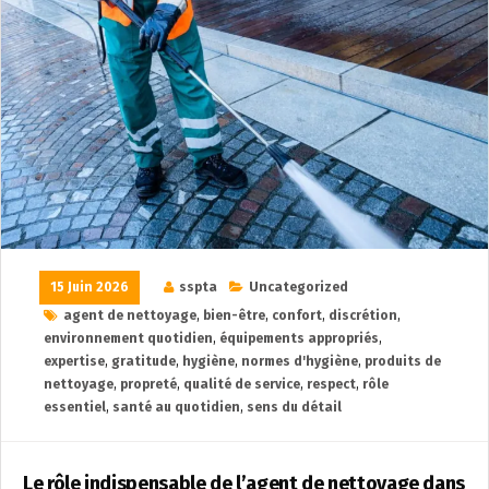
15 Juin 2026
sspta
Uncategorized
agent de nettoyage
,
bien-être
,
confort
,
discrétion
,
environnement quotidien
,
équipements appropriés
,
expertise
,
gratitude
,
hygiène
,
normes d'hygiène
,
produits de
nettoyage
,
propreté
,
qualité de service
,
respect
,
rôle
essentiel
,
santé au quotidien
,
sens du détail
Le rôle indispensable de l’agent de nettoyage dans