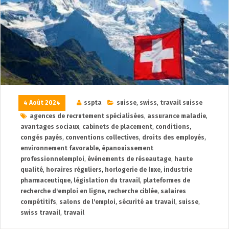
4 Août 2024
sspta
suisse
,
swiss
,
travail suisse
agences de recrutement spécialisées
,
assurance maladie
,
avantages sociaux
,
cabinets de placement
,
conditions
,
congés payés
,
conventions collectives
,
droits des employés
,
environnement favorable
,
épanouissement
professionnelemploi
,
événements de réseautage
,
haute
qualité
,
horaires réguliers
,
horlogerie de luxe
,
industrie
pharmaceutique
,
législation du travail
,
plateformes de
recherche d'emploi en ligne
,
recherche ciblée
,
salaires
compétitifs
,
salons de l'emploi
,
sécurité au travail
,
suisse
,
swiss travail
,
travail