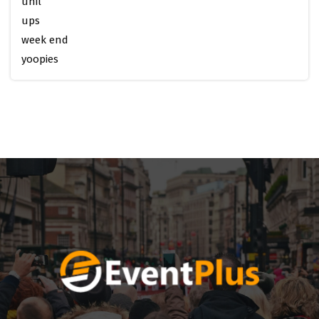
unil
ups
week end
yoopies