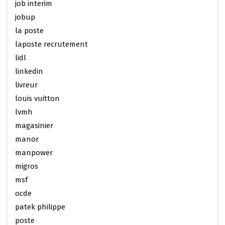
job interim
jobup
la poste
laposte recrutement
lidl
linkedin
livreur
louis vuitton
lvmh
magasinier
manor
manpower
migros
msf
ocde
patek philippe
poste