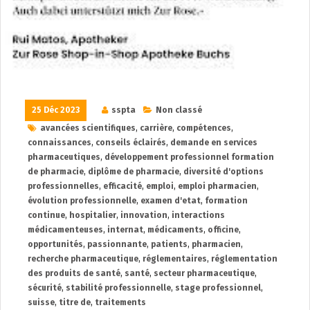
25 Déc 2023
sspta
Non classé
avancées scientifiques
,
carrière
,
compétences
,
connaissances
,
conseils éclairés
,
demande en services
pharmaceutiques
,
développement professionnel formation
de pharmacie
,
diplôme de pharmacie
,
diversité d'options
professionnelles
,
efficacité
,
emploi
,
emploi pharmacien
,
évolution professionnelle
,
examen d'etat
,
formation
continue
,
hospitalier
,
innovation
,
interactions
médicamenteuses
,
internat
,
médicaments
,
officine
,
opportunités
,
passionnante
,
patients
,
pharmacien
,
recherche pharmaceutique
,
réglementaires
,
réglementation
des produits de santé
,
santé
,
secteur pharmaceutique
,
sécurité
,
stabilité professionnelle
,
stage professionnel
,
suisse
,
titre de
,
traitements