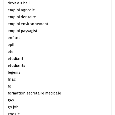
droit au bail
emploi agricole
emploi dentaire
emploi environnement
emploi paysagiste
enfant
epfl
ete
etudiant
etudiants
fegems
fnac
fo
formation secretaire medicale
g4s
go job
google