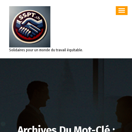
Aller
au
contenu
Solidaires pour un monde du travail équitable.
Archives Du Mot-Clé :