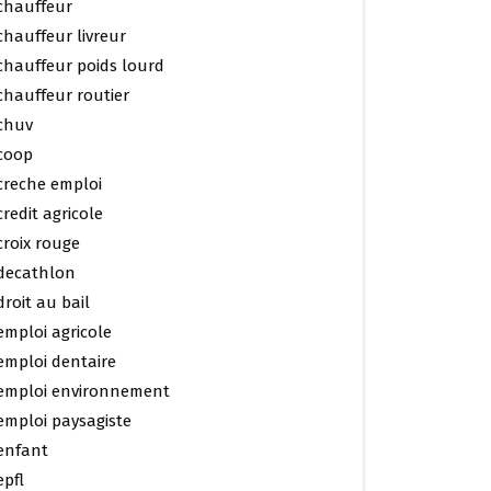
chauffeur
chauffeur livreur
chauffeur poids lourd
chauffeur routier
chuv
coop
creche emploi
credit agricole
croix rouge
decathlon
droit au bail
emploi agricole
emploi dentaire
emploi environnement
emploi paysagiste
enfant
epfl