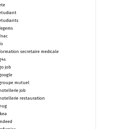
ete
etudiant
etudiants
fegems
fnac
fo
formation secretaire medicale
g4s
go job
google
groupe mutuel
hotellerie job
hotellerie restauration
hug
ikea
indeed