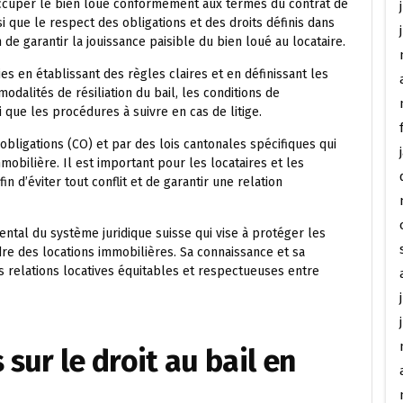
 d’occuper le bien loué conformément aux termes du contrat de
si que le respect des obligations et des droits définis dans
on de garantir la jouissance paisible du bien loué au locataire.
ies en établissant des règles claires et en définissant les
odalités de résiliation du bail, les conditions de
 que les procédures à suivre en cas de litige.
 obligations (CO) et par des lois cantonales spécifiques qui
mobilière. Il est important pour les locataires et les
in d’éviter tout conflit et de garantir une relation
mental du système juridique suisse qui vise à protéger les
adre des locations immobilières. Sa connaissance et sa
 relations locatives équitables et respectueuses entre
 sur le droit au bail en