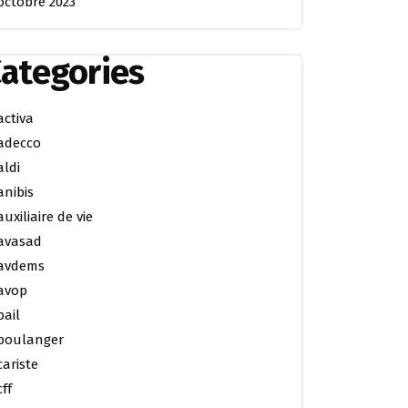
octobre 2023
ategories
activa
adecco
aldi
anibis
auxiliaire de vie
avasad
avdems
avop
bail
boulanger
cariste
cff