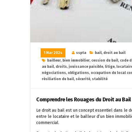
1 Mar 2024
sspta
bail
,
droit au bail
bailleur
,
bien immobilier
,
cession du bail
,
code d
au bail
,
droits
,
jouissance paisible
,
litige
,
locatair
négociations
,
obligations
,
occupation du local co
résiliation du bail
,
sécurité
,
stabilité
Comprendre les Rouages du Droit au Bail
Le droit au bail est un concept essentiel dans le d
entre le locataire et le bailleur d’un bien immobi
commercial.