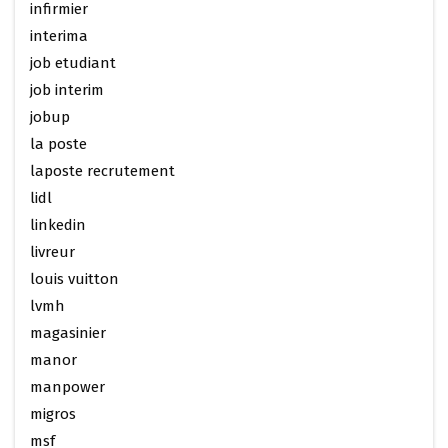
infirmier
interima
job etudiant
job interim
jobup
la poste
laposte recrutement
lidl
linkedin
livreur
louis vuitton
lvmh
magasinier
manor
manpower
migros
msf