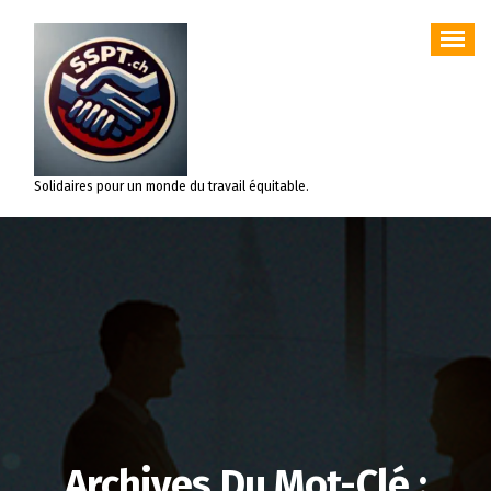
Aller
au
contenu
Solidaires pour un monde du travail équitable.
Archives Du Mot-Clé :