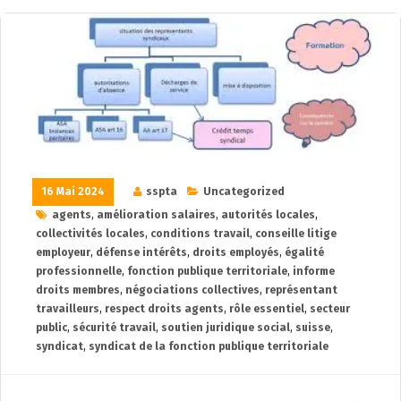
16 Mai 2024
sspta
Uncategorized
agents
,
amélioration salaires
,
autorités locales
,
collectivités locales
,
conditions travail
,
conseille litige
employeur
,
défense intérêts
,
droits employés
,
égalité
professionnelle
,
fonction publique territoriale
,
informe
droits membres
,
négociations collectives
,
représentant
travailleurs
,
respect droits agents
,
rôle essentiel
,
secteur
public
,
sécurité travail
,
soutien juridique social
,
suisse
,
syndicat
,
syndicat de la fonction publique territoriale